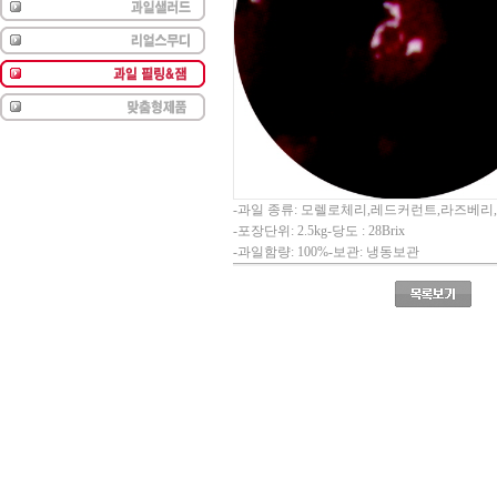
-과일 종류: 모렐로체리,레드커런트,라즈베
-포장단위: 2.5kg-당도 : 28Brix
-과일함량: 100%-보관: 냉동보관