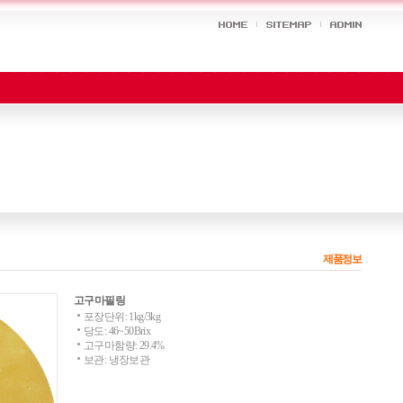
제품정보
고구마필링
포장단위: 1kg/3kg
당도: 46~50Brix
고구마함량: 29.4%
보관: 냉장보관